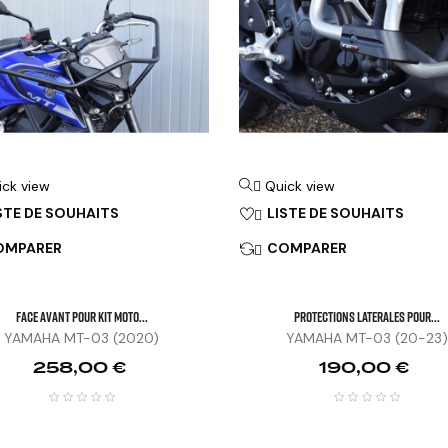
ick view
Quick view

STE DE SOUHAITS
LISTE DE SOUHAITS

OMPARER
COMPARER

FACE AVANT POUR KIT MOTO...
PROTECTIONS LATERALES POUR...
YAMAHA MT-03 (2020)
YAMAHA MT-03 (20-23)
Prix
Prix
258,00 €
190,00 €