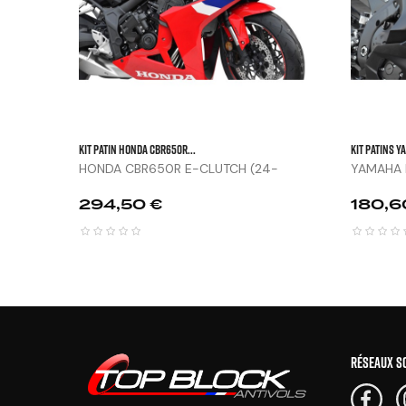
KIT PATIN HONDA CBR650R...
KIT PATINS Y
HONDA CBR650R E-CLUTCH (24-
YAMAHA R
25)
Prix
Prix
294,50 €
180,6
RÉSEAUX S