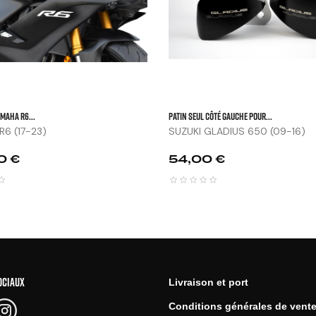
AMAHA R6...
Patin Seul Côté Gauche Pour...
6 (17-23)
SUZUKI GLADIUS 650 (09-16)
Prix
0 €
54,00 €
OCIAUX
Livraison et port
Conditions générales de vent