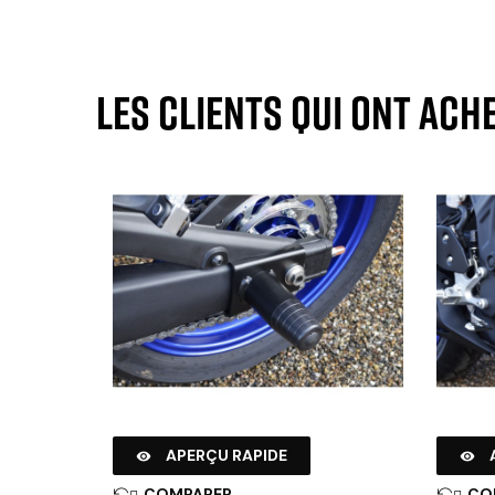
Les clients qui ont ach
APERÇU RAPIDE


COMPARER
CO

