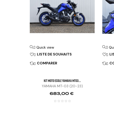
Quick view
Qu


LISTE DE SOUHAITS
LI


COMPARER
C


KIT MOTO ECOLE YAMAHA MT03...
YAMAHA MT-03 (20-23)
Prix
683,00 €