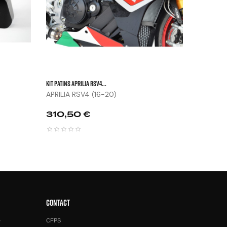
KIT PATINS APRILIA RSV4...
APRILIA RSV4 (16-20)
Prix
310,50 €
CONTACT
e
CFPS