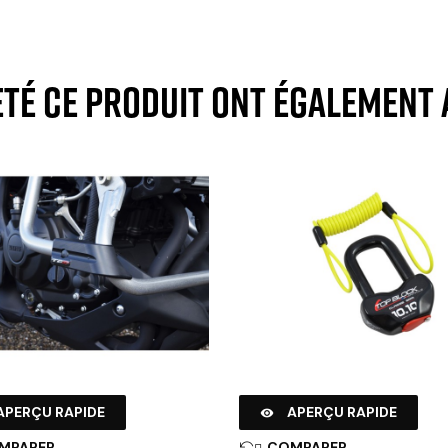
eté ce produit ont également 
APERÇU RAPIDE
APERÇU RAPIDE

MPARER
COMPARER
