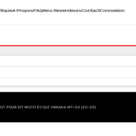
tique
A Propos
FAQ
Nos Revendeurs
Contact
Connexion
OT POUR KIT MOTO ECOLE YAMAHA MT-03 (20-23)