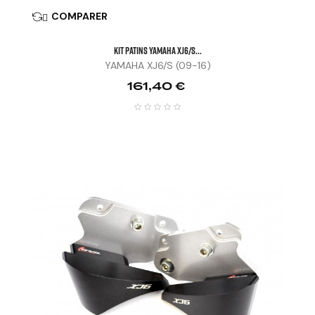
COMPARER

KIT PATINS YAMAHA XJ6/S...
YAMAHA XJ6/S (09-16)
Prix
161,40 €