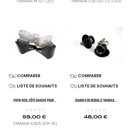
YAMAHA MT07 (25)
YAMAHA FZ8 (10-17), FZ1/S
(06-15)
COMPARER
COMPARER


LISTE DE SOUHAITS
LISTE DE SOUHAITS


Patin Seul Côté Gauche Pour...
DIABOLO DE BEQUILLE YAMAHA...
59,00 €
48,00 €
YAMAHA XJ6/S (09-16)