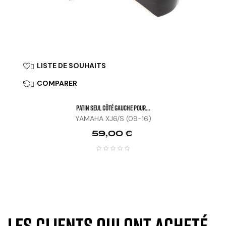
LISTE DE SOUHAITS

COMPARER

Patin Seul Côté Gauche Pour...
YAMAHA XJ6/S (09-16)
Prix
59,00 €
Les clients qui ont acheté