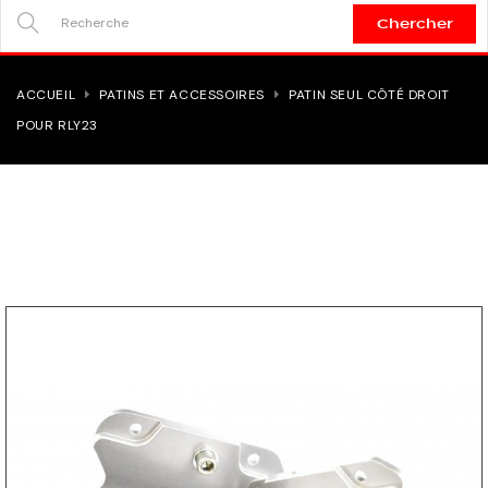
Chercher
SEARCH
HERE...
ACCUEIL
PATINS ET ACCESSOIRES
PATIN SEUL CÔTÉ DROIT
POUR RLY23