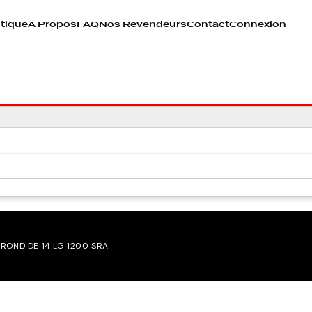
tique
A Propos
FAQ
Nos Revendeurs
Contact
Connexion
 ROND DE 14 LG 1200 SRA