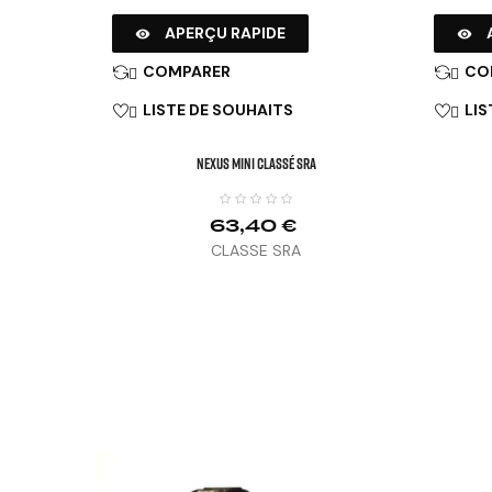
APERÇU RAPIDE


COMPARER
CO


LISTE DE SOUHAITS
LIS


NEXUS MINI Classé SRA
63,40 €
CLASSE SRA
