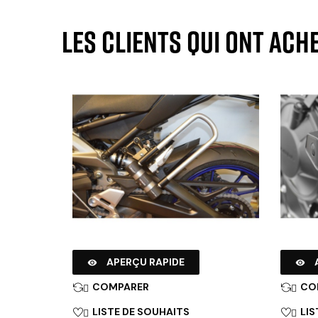
Les clients qui ont ach
APERÇU RAPIDE


COMPARER
CO


LISTE DE SOUHAITS
LIS

