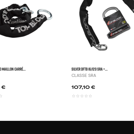


 Maillon Carré...
SILVER DFTB 16/120 SRA +...
CLASSE SRA
Prix
 €
107,10 €