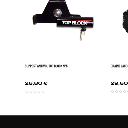


SUPPORT ANTIVOL TOP BLOCK N°5
Chaine Lasso
Prix
Prix
26,80 €
29,60