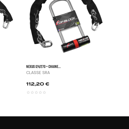


Prix
209,7


NEXUS 124/270 + Chaine...
CLASSE SRA
Prix
112,20 €