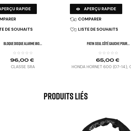
APERÇU RAPIDE
APERÇU RAPIDE

MPARER
COMPARER

TE DE SOUHAITS
LISTE DE SOUHAITS

BLOQUE DISQUE ALARME Ø10...
Patin Seul Côté Gauche Pour...
96,00 €
65,00 €
CLASSE SRA
HONDA HORNET 600 (07-14),
(08-12)
Produits Liés
