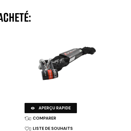
acheté:
APERÇU RAPIDE

COMPARER

LISTE DE SOUHAITS
