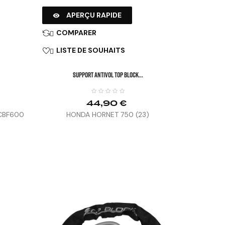
APERÇU RAPIDE

COMPARER

LISTE DE SOUHAITS

SUPPORT ANTIVOL TOP BLOCK...
44,90 €
 CBF600
HONDA HORNET 750 (23)


CABLE MAGAS