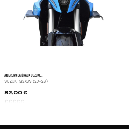
Ailerons Latéraux SUZUKI...
SUZUKI GSX8S (23-26)
Prix
82,00 €