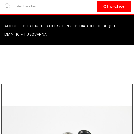
Chercher
SEARCH
HERE...
ACCUEIL
PATINS ET ACCESSOIRES
DIABOLO DE BEQUILLE
DIAM. 10 - HUSQVARNA