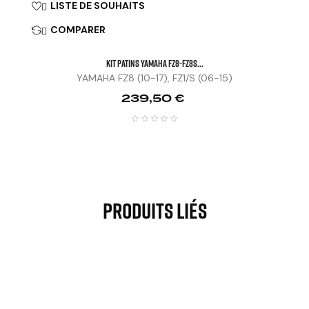
LISTE DE SOUHAITS

COMPARER

KIT PATINS YAMAHA FZ8-FZ8S...
YAMAHA FZ8 (10-17), FZ1/S (06-15)
Prix
239,50 €
Produits Liés