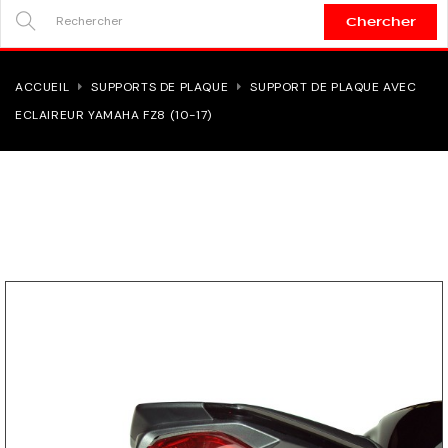
Chercher
SEARCH
HERE...
ACCUEIL
SUPPORTS DE PLAQUE
SUPPORT DE PLAQUE AVEC
ECLAIREUR YAMAHA FZ8 (10-17)