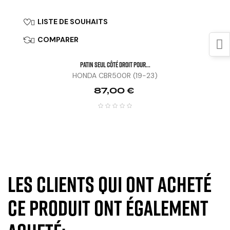
LISTE DE SOUHAITS

COMPARER

Patin Seul Côté Droit Pour...
HONDA CBR500R (19-23)
Prix
87,00 €
Les clients qui ont acheté
ce produit ont également