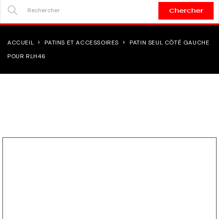
Chercher
SEARCH
HERE...
ACCUEIL
PATINS ET ACCESSOIRES
PATIN SEUL CÔTÉ GAUCHE
POUR RLH46