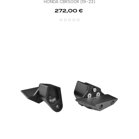
HONDA CBR500R (19-23)
Prix
272,00 €