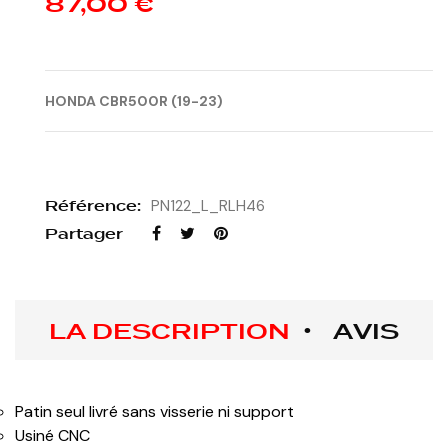
87,00 €
HONDA CBR500R (19-23)
Référence:
PN122_L_RLH46
Partager
LA DESCRIPTION
AVIS
Patin seul livré sans visserie ni support
Usiné CNC