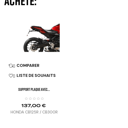
acheté:
COMPARER

LISTE DE SOUHAITS

SUPPORT PLAQUE AVEC...
137,00 €
HONDA CB125R / CB300R
(18-26)