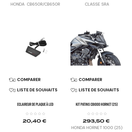
HONDA CB650R/CB650R
CLASSE SRA
E-CLUTCH, CBR650R (21-
25), HORNET 1000 (25)
COMPARER
COMPARER


LISTE DE SOUHAITS
LISTE DE SOUHAITS


Eclaireur De Plaque À LED
KIT PATINS CB1000 HORNET (25)
20,40 €
293,50 €
HONDA HORNET 1000 (25)