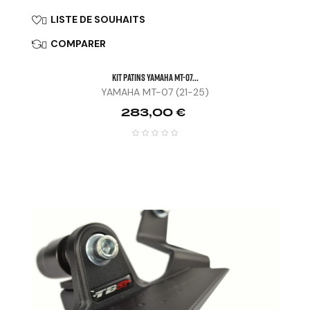
LISTE DE SOUHAITS

COMPARER

KIT PATINS YAMAHA MT-07...
YAMAHA MT-07 (21-25)
Prix
283,00 €