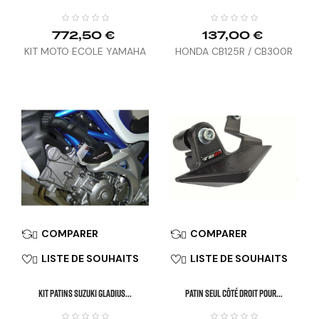
772,50 €
137,00 €
KIT MOTO ECOLE YAMAHA
HONDA CB125R / CB300R
MT07 (25)
(18-26)
COMPARER
COMPARER


LISTE DE SOUHAITS
LISTE DE SOUHAITS


KIT PATINS SUZUKI GLADIUS...
Patin Seul Côté Droit Pour...