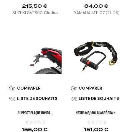
215,50 €
84,00 €
SUZUKI SVF650 Gladius
YAMAHA MT-07 (21-23)
(09-16)
COMPARER
COMPARER


LISTE DE SOUHAITS
LISTE DE SOUHAITS


SUPPORT PLAQUE HONDA...
NEXUS 146/180L Classé SRA +...
155,00 €
151,00 €