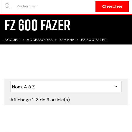
Chercher
SEARCH
FZ 600 FAZER
HERE...
ACCUEIL
ACCESSOIRES
YAMAHA
FZ 600 FAZER

Nom, A à Z
Affichage 1-3 de 3 article(s)