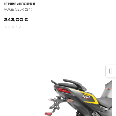
KIT PATINS VOGE 525R (24)
VOGE 525R (24)
Prix
243,00 €