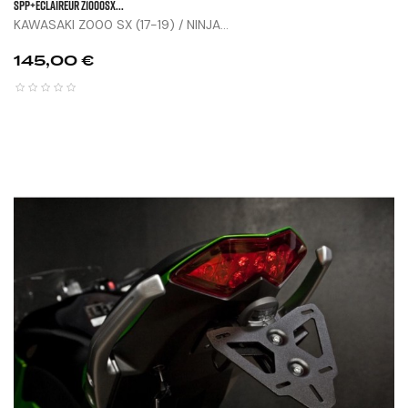
SPP+ECLAIREUR Z1000SX...
KAWASAKI Z000 SX (17-19) / NINJA...
Prix
145,00 €