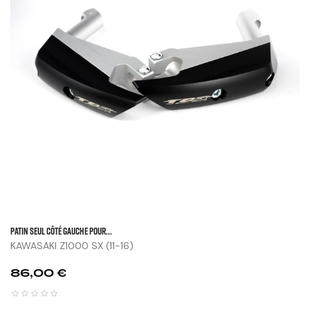
Patin Seul Côté Gauche Pour...
KAWASAKI Z1000 SX (11-16)
Prix
86,00 €