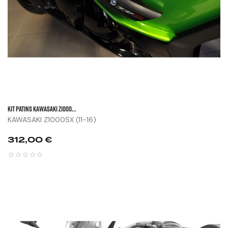
KIT PATINS KAWASAKI Z1000...
KAWASAKI Z1000SX (11-16)
Prix
312,00 €