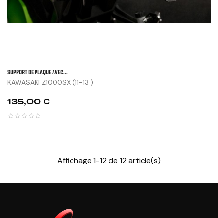
SUPPORT DE PLAQUE AVEC...
KAWASAKI Z1000SX (11-13 )
Prix
135,00 €
Affichage 1-12 de 12 article(s)