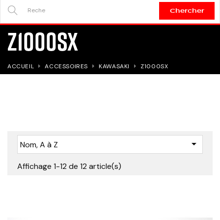
Chercher
SEARCH
Z1000SX
HERE...
ACCUEIL
ACCESSOIRES
KAWASAKI
Z1000SX

Nom, A à Z
Affichage 1-12 de 12 article(s)