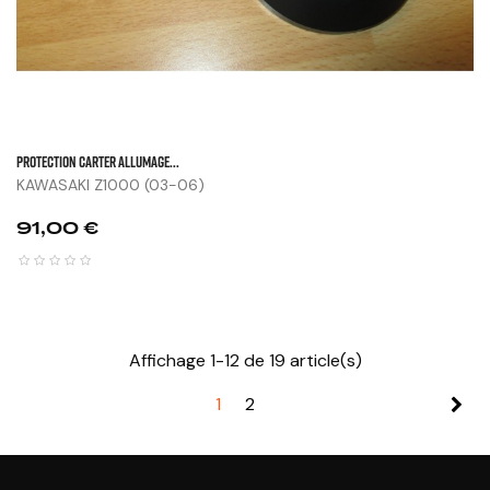
PROTECTION CARTER Allumage...
KAWASAKI Z1000 (03-06)
Prix
91,00 €
Affichage 1-12 de 19 article(s)
1
2