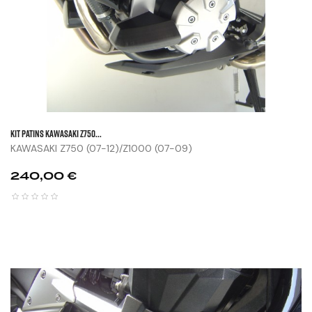
KIT PATINS KAWASAKI Z750...
KAWASAKI Z750 (07-12)/Z1000 (07-09)
Prix
240,00 €