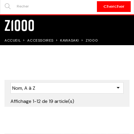
Chercher
SEARCH
Z1000
HERE...
ACCUEIL
ACCESSOIRES
KAWASAKI
Z1000

Nom, A à Z
Affichage 1-12 de 19 article(s)