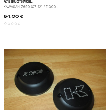
Patin Seul Côté Gauche...
KAWASAKI Z650 (07-12) / Z1000...
Prix
54,00 €